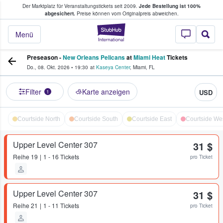
Der Marktplatz für Veranstaltungstickets seit 2009.
Jede Bestellung ist 100%
ans Tickets kaufen & verkaufen
abgesichert.
Preise können vom Originalpreis abweichen.
StubHub - Wo Fans
Menü
Preseason -
New Orleans Pelicans
at
Miami Heat
Tickets
Do., 08. Okt. 2026
•
19:30
at
Kaseya Center
,
Miami
,
FL
Filter
Karte anzeigen
USD
1
Courtside North
Courtside South
Courtside East
Courtside We
Upper Level Center 307
31 $
Reihe
19
1 - 16 Tickets
pro Ticket
Upper Level Center 307
31 $
Reihe
21
1 - 11 Tickets
pro Ticket