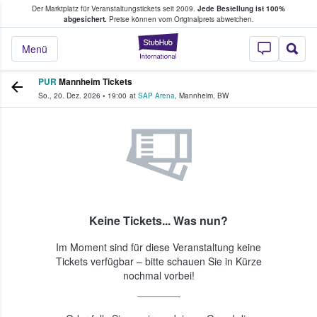
Der Marktplatz für Veranstaltungstickets seit 2009.
Jede Bestellung ist 100%
ans Tickets kaufen & verkaufen
abgesichert.
Preise können vom Originalpreis abweichen.
StubHub - Wo Fans
Menü
PUR
Mannheim Tickets
So., 20. Dez. 2026
•
19:00
at
SAP Arena
,
Mannheim
,
BW
Keine Tickets... Was nun?
Im Moment sind für diese Veranstaltung keine
Tickets verfügbar – bitte schauen Sie in Kürze
nochmal vorbei!