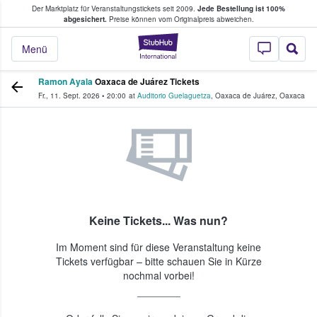
Der Marktplatz für Veranstaltungstickets seit 2009.
Jede Bestellung ist 100%
ans Tickets kaufen & verkaufen
abgesichert.
Preise können vom Originalpreis abweichen.
StubHub - Wo Fans
Menü
Ramon Ayala
Oaxaca de Juárez Tickets
Fr., 11. Sept. 2026
•
20:00
at
Auditorio Guelaguetza
,
Oaxaca de Juárez
,
Oaxaca
Keine Tickets... Was nun?
Im Moment sind für diese Veranstaltung keine
Tickets verfügbar – bitte schauen Sie in Kürze
nochmal vorbei!