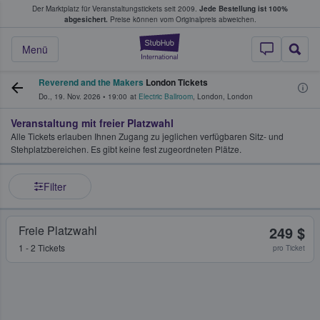
Der Marktplatz für Veranstaltungstickets seit 2009.
Jede Bestellung ist 100%
ans Tickets kaufen & verkaufen
abgesichert.
Preise können vom Originalpreis abweichen.
StubHub - Wo Fans
Menü
Reverend and the Makers
London Tickets
Do., 19. Nov. 2026
•
19:00
at
Electric Ballroom
,
London
,
London
Veranstaltung mit freier Platzwahl
Alle Tickets erlauben Ihnen Zugang zu jeglichen verfügbaren Sitz- und
Stehplatzbereichen. Es gibt keine fest zugeordneten Plätze.
Filter
Freie Platzwahl
249 $
1 - 2 Tickets
pro Ticket