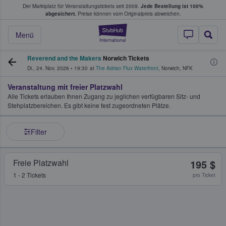
Der Marktplatz für Veranstaltungstickets seit 2009.
Jede Bestellung ist 100%
ans Tickets kaufen & verkaufen
abgesichert.
Preise können vom Originalpreis abweichen.
StubHub - Wo Fans
Menü
Reverend and the Makers
Norwich Tickets
Di., 24. Nov. 2026
•
19:30
at
The Adrian Flux Waterfront
,
Norwich
,
NFK
Veranstaltung mit freier Platzwahl
Alle Tickets erlauben Ihnen Zugang zu jeglichen verfügbaren Sitz- und
Stehplatzbereichen. Es gibt keine fest zugeordneten Plätze.
Filter
Freie Platzwahl
195 $
1 - 2 Tickets
pro Ticket