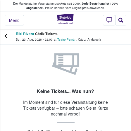
Der Marktplatz für Veranstaltungstickets seit 2009.
Jede Bestellung ist 100%
ans Tickets kaufen & verkaufen
abgesichert.
Preise können vom Originalpreis abweichen.
StubHub - Wo Fans
Menü
Riki Rivera
Cádiz Tickets
So., 23. Aug. 2026
•
22:00
at
Teatro Pemán
,
Cádiz
,
Andalucía
Keine Tickets... Was nun?
Im Moment sind für diese Veranstaltung keine
Tickets verfügbar – bitte schauen Sie in Kürze
nochmal vorbei!