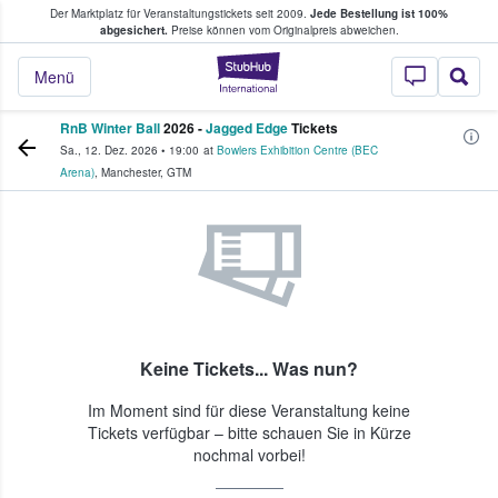
Der Marktplatz für Veranstaltungstickets seit 2009.
Jede Bestellung ist 100%
ans Tickets kaufen & verkaufen
abgesichert.
Preise können vom Originalpreis abweichen.
StubHub - Wo Fans
Menü
RnB Winter Ball
2026 -
Jagged Edge
Tickets
Sa., 12. Dez. 2026
•
19:00
at
Bowlers Exhibition Centre (BEC
Arena)
,
Manchester
,
GTM
Keine Tickets... Was nun?
Im Moment sind für diese Veranstaltung keine
Tickets verfügbar – bitte schauen Sie in Kürze
nochmal vorbei!