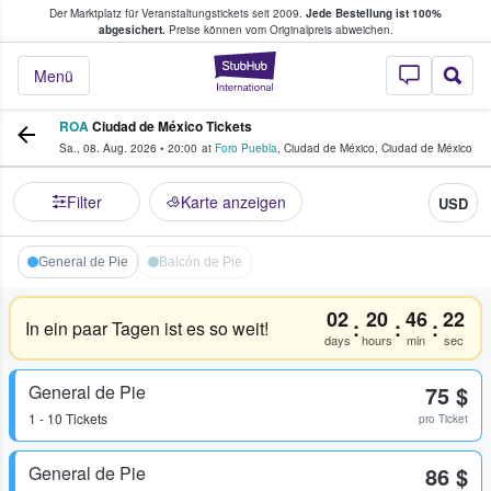
Der Marktplatz für Veranstaltungstickets seit 2009.
Jede Bestellung ist 100%
ans Tickets kaufen & verkaufen
abgesichert.
Preise können vom Originalpreis abweichen.
StubHub - Wo Fans
Menü
ROA
Ciudad de México Tickets
Sa., 08. Aug. 2026
•
20:00
at
Foro Puebla
,
Ciudad de México
,
Ciudad de México
Filter
Karte anzeigen
USD
General de Pie
Balcón de Pie
02
20
46
21
:
:
:
In ein paar Tagen ist es so weit!
days
hours
min
sec
General de Pie
75 $
1 - 10 Tickets
pro Ticket
General de Pie
86 $