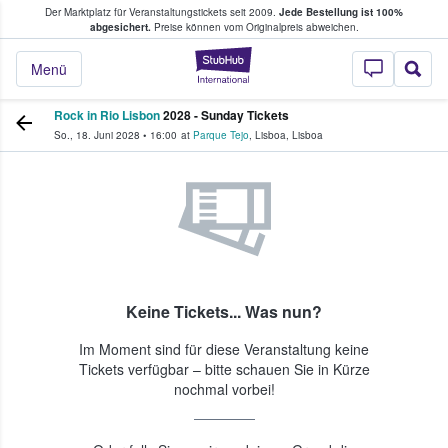
Der Marktplatz für Veranstaltungstickets seit 2009.
Jede Bestellung ist 100%
ans Tickets kaufen & verkaufen
abgesichert.
Preise können vom Originalpreis abweichen.
StubHub - Wo Fans
Menü
Rock in Rio Lisbon
2028 - Sunday Tickets
So., 18. Juni 2028
•
16:00
at
Parque Tejo
,
Lisboa
,
Lisboa
Keine Tickets... Was nun?
Im Moment sind für diese Veranstaltung keine
Tickets verfügbar – bitte schauen Sie in Kürze
nochmal vorbei!