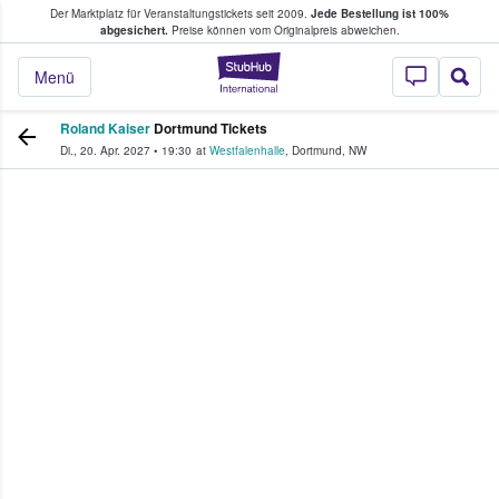
Der Marktplatz für Veranstaltungstickets seit 2009.
Jede Bestellung ist 100%
ans Tickets kaufen & verkaufen
abgesichert.
Preise können vom Originalpreis abweichen.
StubHub - Wo Fans
Menü
Roland Kaiser
Dortmund Tickets
Di., 20. Apr. 2027
•
19:30
at
Westfalenhalle
,
Dortmund
,
NW