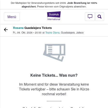
Der Marktplatz für Veranstaltungstickets seit 2009.
Jede Bestellung ist 100%
ans Tickets kaufen & verkaufen
abgesichert.
Preise können vom Originalpreis abweichen.
StubHub - Wo Fans
Menü
Rosana
Guadalajara Tickets
Fr., 09. Okt. 2026
•
20:00
at
Teatro Diana
,
Guadalajara
,
Jalisco
Keine Tickets... Was nun?
Im Moment sind für diese Veranstaltung keine
Tickets verfügbar – bitte schauen Sie in Kürze
nochmal vorbei!