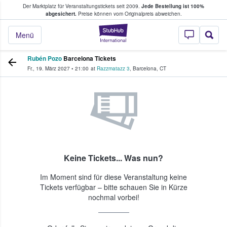
Der Marktplatz für Veranstaltungstickets seit 2009.
Jede Bestellung ist 100%
ans Tickets kaufen & verkaufen
abgesichert.
Preise können vom Originalpreis abweichen.
StubHub - Wo Fans
Menü
Rubén Pozo
Barcelona Tickets
Fr., 19. März 2027
•
21:00
at
Razzmatazz 3
,
Barcelona
,
CT
Keine Tickets... Was nun?
Im Moment sind für diese Veranstaltung keine
Tickets verfügbar – bitte schauen Sie in Kürze
nochmal vorbei!