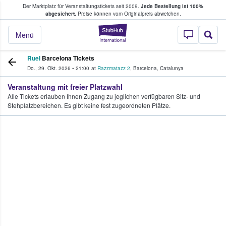
Der Marktplatz für Veranstaltungstickets seit 2009.
Jede Bestellung ist 100%
ans Tickets kaufen & verkaufen
abgesichert.
Preise können vom Originalpreis abweichen.
StubHub - Wo Fans
Menü
Ruel
Barcelona Tickets
Do., 29. Okt. 2026
•
21:00
at
Razzmatazz 2
,
Barcelona
,
Catalunya
Veranstaltung mit freier Platzwahl
Alle Tickets erlauben Ihnen Zugang zu jeglichen verfügbaren Sitz- und
Stehplatzbereichen. Es gibt keine fest zugeordneten Plätze.