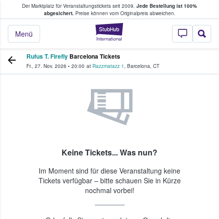
Der Marktplatz für Veranstaltungstickets seit 2009.
Jede Bestellung ist 100%
ans Tickets kaufen & verkaufen
abgesichert.
Preise können vom Originalpreis abweichen.
StubHub - Wo Fans
Menü
Rufus T. Firefly
Barcelona Tickets
Fr., 27. Nov. 2026
•
20:00
at
Razzmatazz 1
,
Barcelona
,
CT
Keine Tickets... Was nun?
Im Moment sind für diese Veranstaltung keine
Tickets verfügbar – bitte schauen Sie in Kürze
nochmal vorbei!