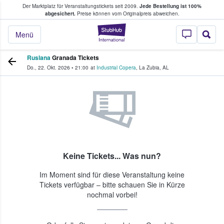
Der Marktplatz für Veranstaltungstickets seit 2009.
Jede Bestellung ist 100%
ans Tickets kaufen & verkaufen
abgesichert.
Preise können vom Originalpreis abweichen.
StubHub - Wo Fans
Menü
Ruslana
Granada Tickets
Do., 22. Okt. 2026
•
21:00
at
Industrial Copera
,
La Zubia
,
AL
Keine Tickets... Was nun?
Im Moment sind für diese Veranstaltung keine
Tickets verfügbar – bitte schauen Sie in Kürze
nochmal vorbei!