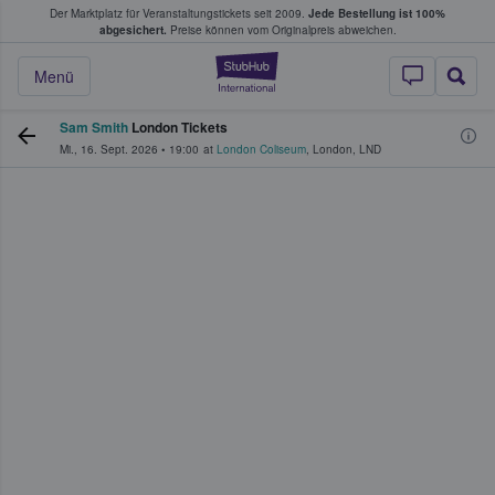
Der Marktplatz für Veranstaltungstickets seit 2009.
Jede Bestellung ist 100%
ans Tickets kaufen & verkaufen
abgesichert.
Preise können vom Originalpreis abweichen.
StubHub - Wo Fans
Menü
Sam Smith
London Tickets
Mi., 16. Sept. 2026
•
19:00
at
London Coliseum
,
London
,
LND