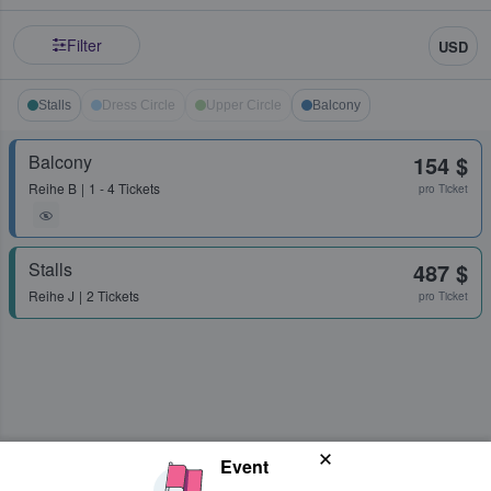
Filter
USD
Stalls
Dress Circle
Upper Circle
Balcony
Balcony
154 $
Reihe
B
1 - 4 Tickets
pro Ticket
Stalls
487 $
Reihe
J
2 Tickets
pro Ticket
Event