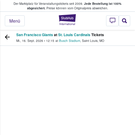
Der Marktplatz für Veranstaltungstickets seit 2009.
Jede Bestellung ist 100%
ans Tickets kaufen & verkaufen
abgesichert.
Preise können vom Originalpreis abweichen.
StubHub - Wo Fans
Menü
San Francisco Giants
at
St. Louis Cardinals
Tickets
Mi., 16. Sept. 2026
•
12:15
at
Busch Stadium
,
Saint Louis
,
MO