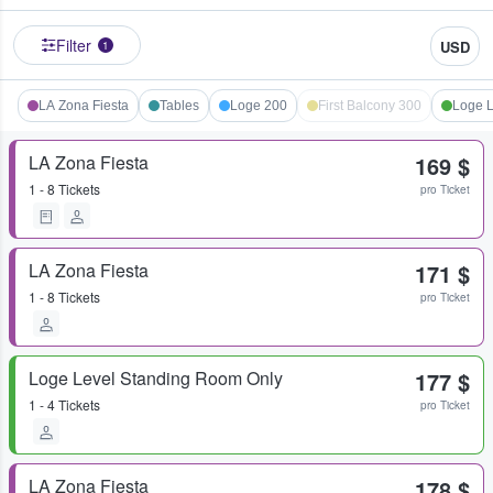
Filter
USD
1
LA Zona Fiesta
Tables
Loge 200
First Balcony 300
Loge L
LA Zona Fiesta
169 $
1 - 8 Tickets
pro Ticket
LA Zona Fiesta
171 $
1 - 8 Tickets
pro Ticket
Loge Level Standing Room Only
177 $
1 - 4 Tickets
pro Ticket
LA Zona Fiesta
178 $