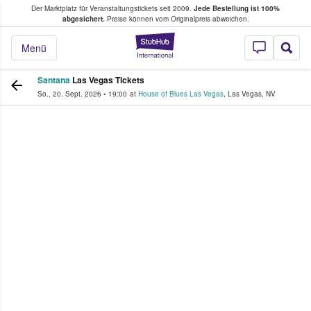
Der Marktplatz für Veranstaltungstickets seit 2009.
Jede Bestellung ist 100%
ans Tickets kaufen & verkaufen
abgesichert.
Preise können vom Originalpreis abweichen.
StubHub - Wo Fans
Menü
Santana
Las Vegas Tickets
So., 20. Sept. 2026
•
19:00
at
House of Blues Las Vegas
,
Las Vegas
,
NV