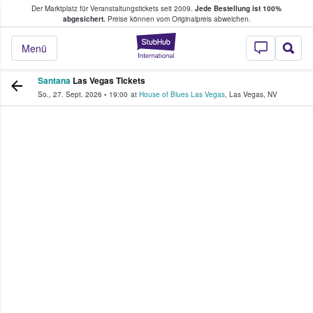
Der Marktplatz für Veranstaltungstickets seit 2009.
Jede Bestellung ist 100%
ans Tickets kaufen & verkaufen
abgesichert.
Preise können vom Originalpreis abweichen.
StubHub - Wo Fans
Menü
Santana
Las Vegas Tickets
So., 27. Sept. 2026
•
19:00
at
House of Blues Las Vegas
,
Las Vegas
,
NV