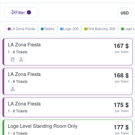
Filter
USD
1
LA Zona Fiesta
Tables
Loge 200
First Balcony 300
Loge L
LA Zona Fiesta
167 $
1 - 8 Tickets
pro Ticket
LA Zona Fiesta
168 $
1 - 8 Tickets
pro Ticket
LA Zona Fiesta
175 $
1 - 8 Tickets
pro Ticket
Loge Level Standing Room Only
177 $
1 - 4 Tickets
pro Ticket