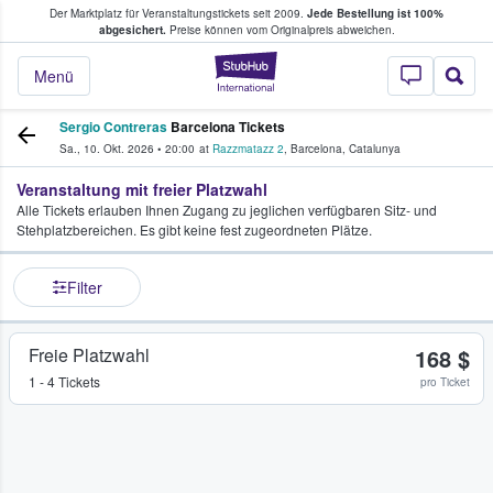
Der Marktplatz für Veranstaltungstickets seit 2009.
Jede Bestellung ist 100%
ans Tickets kaufen & verkaufen
abgesichert.
Preise können vom Originalpreis abweichen.
StubHub - Wo Fans
Menü
Sergio Contreras
Barcelona Tickets
Sa., 10. Okt. 2026
•
20:00
at
Razzmatazz 2
,
Barcelona
,
Catalunya
Veranstaltung mit freier Platzwahl
Alle Tickets erlauben Ihnen Zugang zu jeglichen verfügbaren Sitz- und
Stehplatzbereichen. Es gibt keine fest zugeordneten Plätze.
Filter
Freie Platzwahl
168 $
1 - 4 Tickets
pro Ticket