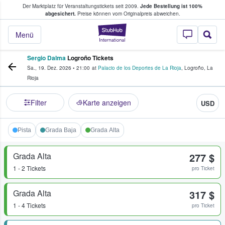
Der Marktplatz für Veranstaltungstickets seit 2009.
Jede Bestellung ist 100%
ans Tickets kaufen & verkaufen
abgesichert.
Preise können vom Originalpreis abweichen.
StubHub - Wo Fans
Menü
Sergio Dalma
Logroño Tickets
Sa., 19. Dez. 2026
•
21:00
at
Palacio de los Deportes de La Rioja
,
Logroño
,
La
Rioja
Filter
Karte anzeigen
USD
Pista
Grada Baja
Grada Alta
Grada Alta
277 $
1 - 2 Tickets
pro Ticket
Grada Alta
317 $
1 - 4 Tickets
pro Ticket