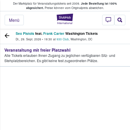
Der Marktplatz für Veranstaltungstickets seit 2009.
Jede Bestellung ist 100%
ans Tickets kaufen & verkaufen
abgesichert.
Preise können vom Originalpreis abweichen.
StubHub - Wo Fans
Menü
Sex Pistols
feat.
Frank Carter
Washington Tickets
Di., 29. Sept. 2026
•
19:30
at
930 Club
,
Washington
,
DC
Veranstaltung mit freier Platzwahl
Alle Tickets erlauben Ihnen Zugang zu jeglichen verfügbaren Sitz- und
Stehplatzbereichen. Es gibt keine fest zugeordneten Plätze.