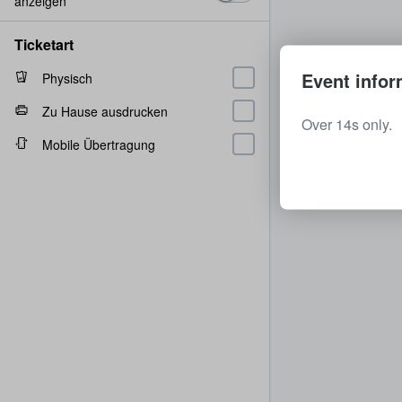
anzeigen
Ticketart
Event infor
Physisch
Zu Hause ausdrucken
Over 14s only.
Mobile Übertragung