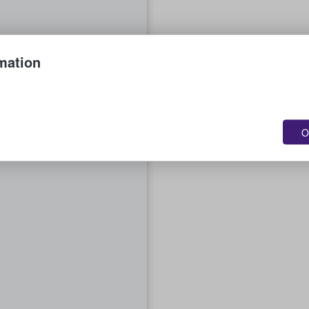
mation
O