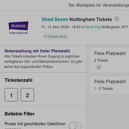
Der Marktplatz für Veranstaltungs
Shed Seven
Nottingham Tickets
StubHub - Wo Fans Tickets kauf
Fr., 13. Nov. 2026
•
18:30
in
Rock City
,
Nottingham
,
NTT
4 Tickets übrig
Veranstaltung mit freier Platzwahl
Freie Platzwahl
Alle Tickets erlauben Ihnen Zugang zu jeglichen
2 Tickets
verfügbaren Sitz- und Stehplatzbereichen. Es gibt
keine fest zugeordneten Plätze.
Ticketanzahl
Freie Platzwahl
1 - 2 Tickets
1
2
Beliebte Filter
Preise mit geschätzten Gebühren