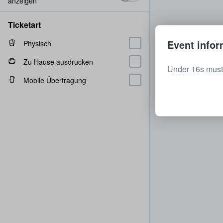
anzeigen
Ticketart
Event infor
Physisch
Zu Hause ausdrucken
Under 16s must
Mobile Übertragung