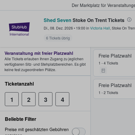
Der Marktplatz für Veranstaltungs
Shed Seven
Stoke On Trent Tickets
StubHub - Wo Fans Tickets kauf
Di., 08. Dez. 2026
•
19:00
in
Victoria Hall
,
Stoke On Tren
6 Tickets übrig
Veranstaltung mit freier Platzwahl
Freie Platzwahl
Alle Tickets erlauben Ihnen Zugang zu jeglichen
1 - 4 Tickets
verfügbaren Sitz- und Stehplatzbereichen. Es gibt
keine fest zugeordneten Plätze.
Ticketanzahl
Freie Platzwahl
1 - 2 Tickets
1
2
3
4
Beliebte Filter
Preise mit geschätzten Gebühren