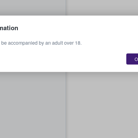
mation
 be accompanied by an adult over 18.
O