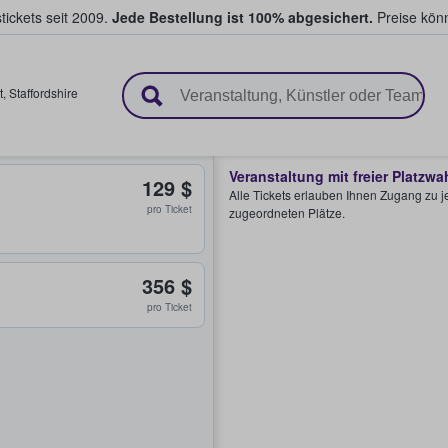
tickets seit 2009.
Jede Bestellung ist 100% abgesichert.
Preise könn
en & verkaufen
t
,
Staffordshire
Veranstaltung mit freier Platzwa
129 $
Alle Tickets erlauben Ihnen Zugang zu je
pro Ticket
zugeordneten Plätze.
356 $
pro Ticket