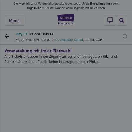
Der Marktplatz für Veranstaltungstickets seit 2009.
Jede Bestellung ist 100%
ans Tickets kaufen & verkaufen
abgesichert.
Preise können vom Originalpreis abweichen.
StubHub - Wo Fans
Menü
Shy FX
Oxford Tickets
Fr., 30. Okt. 2026
•
23:00
at
O2 Academy Oxford
,
Oxford
,
OXF
Veranstaltung mit freier Platzwahl
Alle Tickets erlauben Ihnen Zugang zu jeglichen verfügbaren Sitz- und
Stehplatzbereichen. Es gibt keine fest zugeordneten Plätze.