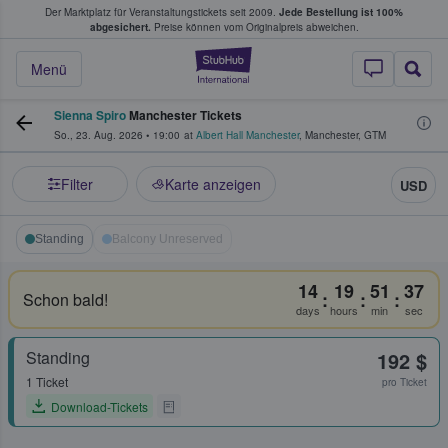
Der Marktplatz für Veranstaltungstickets seit 2009.
Jede Bestellung ist 100%
ans Tickets kaufen & verkaufen
abgesichert.
Preise können vom Originalpreis abweichen.
StubHub - Wo Fans
Menü
Sienna Spiro
Manchester Tickets
So., 23. Aug. 2026
•
19:00
at
Albert Hall Manchester
,
Manchester
,
GTM
Filter
Karte anzeigen
USD
Standing
Balcony Unreserved
14
19
51
37
:
:
:
Schon bald!
days
hours
min
sec
Standing
192 $
1 Ticket
pro Ticket
Download-Tickets