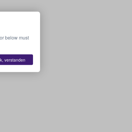
 or below must
k, verstanden