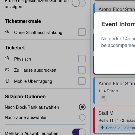
Preise mit geschätzten Gebühren
anzeigen
Arena Floor Sta
1 - 4 Tickets
Ticketmerkmale
Event infor
Ohne Sichtbeschränkung
No under 14s ar
Stall M
be accompanied 
Reihe
11
1 - 4 Ticket
Ticketart
Physisch
Stall M
Reihe
3
2 Tickets
Zu Hause ausdrucken
Mobile Übertragung
Arena Floor Sta
1 - 4 Tickets
Sitzplan-Optionen
Nach Block/Rank auswählen
Stall M
Nach Zone auswählen
Reihe
11
1 - 2 Ticket
Schnelle Lieferu
Mehrfach-Auswahl erlauben