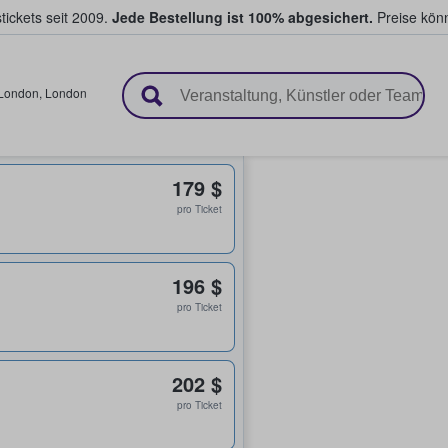
tickets seit 2009.
Jede Bestellung ist 100% abgesichert.
Preise könn
en & verkaufen
London
,
London
179 $
pro Ticket
196 $
pro Ticket
202 $
pro Ticket