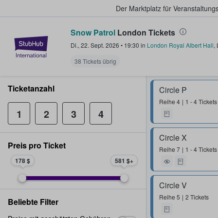
Der Marktplatz für Veranstaltungs
Snow Patrol
London Tickets
StubHub - Wo Fans Tickets kauf
Di., 22. Sept. 2026
•
19:30
in
London Royal Albert Hall
,
38 Tickets übrig
Ticketanzahl
Circle P
Reihe
4
1 - 4 Tickets
1
2
3
4
Circle X
Preis pro Ticket
Reihe
7
1 - 4 Tickets
178 $
581 $
Circle V
Reihe
5
2 Tickets
Beliebte Filter