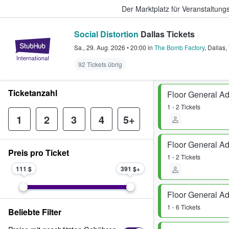
Der Marktplatz für Veranstaltungs
Social Distortion
Dallas Tickets
StubHub - Wo Fans Tickets kauf
Sa., 29. Aug. 2026
•
20:00
in
The Bomb Factory
,
Dallas
,
92 Tickets übrig
Ticketanzahl
Floor General A
1 - 2 Tickets
1
2
3
4
5+
Floor General A
Preis pro Ticket
1 - 2 Tickets
111 $
391 $
Floor General A
1 - 6 Tickets
Beliebte Filter