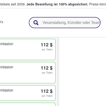
tickets seit 2009.
Jede Bestellung ist 100% abgesichert.
Preise könn
en & verkaufen
TX
dmission
112 $
pro Ticket
dmission
112 $
pro Ticket
dmission
112 $
pro Ticket