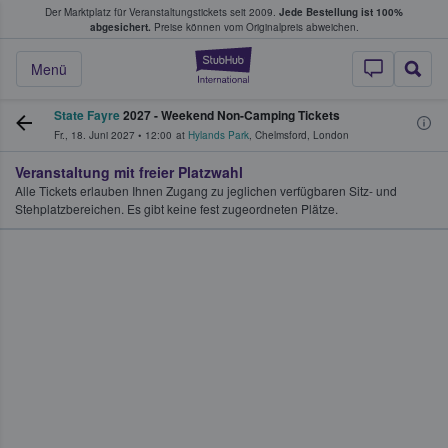
Der Marktplatz für Veranstaltungstickets seit 2009.
Jede Bestellung ist 100%
ans Tickets kaufen & verkaufen
abgesichert.
Preise können vom Originalpreis abweichen.
StubHub - Wo Fans
Menü
State Fayre
2027 - Weekend Non-Camping Tickets
Fr., 18. Juni 2027
•
12:00
at
Hylands Park
,
Chelmsford
,
London
Veranstaltung mit freier Platzwahl
Alle Tickets erlauben Ihnen Zugang zu jeglichen verfügbaren Sitz- und
Stehplatzbereichen. Es gibt keine fest zugeordneten Plätze.