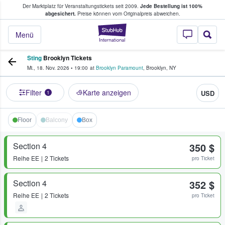
Der Marktplatz für Veranstaltungstickets seit 2009.
Jede Bestellung ist 100%
ans Tickets kaufen & verkaufen
abgesichert.
Preise können vom Originalpreis abweichen.
StubHub - Wo Fans
Menü
Sting
Brooklyn Tickets
Mi., 18. Nov. 2026
•
19:00
at
Brooklyn Paramount
,
Brooklyn
,
NY
Filter
Karte anzeigen
USD
1
Floor
Balcony
Box
Section 4
350 $
Reihe
EE
2 Tickets
pro Ticket
Section 4
352 $
Reihe
EE
2 Tickets
pro Ticket