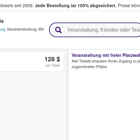
tickets seit 2009.
Jede Bestellung ist 100% abgesichert.
Preise könn
ts
en & verkaufen
urg
,
Neubrandenburg
,
MV
Veranstaltung mit freier Platzwa
128 $
Alle Tickets erlauben Ihnen Zugang zu je
pro Ticket
zugeordneten Plätze.