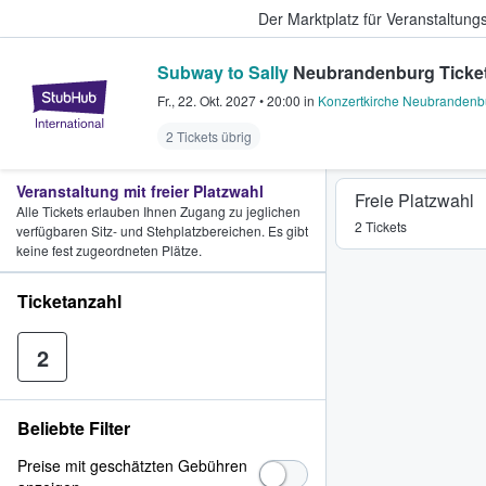
Der Marktplatz für Veranstaltungs
Subway to Sally
Neubrandenburg Ticke
StubHub - Wo Fans Tickets kauf
Fr., 22. Okt. 2027
•
20:00
in
Konzertkirche Neubrandenb
2 Tickets übrig
Veranstaltung mit freier Platzwahl
Freie Platzwahl
Alle Tickets erlauben Ihnen Zugang zu jeglichen
2 Tickets
verfügbaren Sitz- und Stehplatzbereichen. Es gibt
keine fest zugeordneten Plätze.
Ticketanzahl
2
Beliebte Filter
Preise mit geschätzten Gebühren