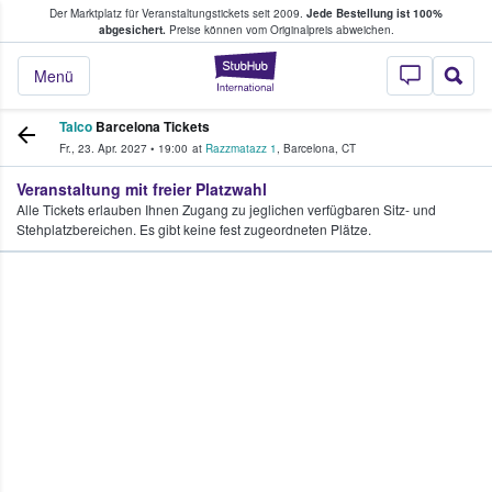
Der Marktplatz für Veranstaltungstickets seit 2009.
Jede Bestellung ist 100%
ans Tickets kaufen & verkaufen
abgesichert.
Preise können vom Originalpreis abweichen.
StubHub - Wo Fans
Menü
Talco
Barcelona Tickets
Fr., 23. Apr. 2027
•
19:00
at
Razzmatazz 1
,
Barcelona
,
CT
Veranstaltung mit freier Platzwahl
Alle Tickets erlauben Ihnen Zugang zu jeglichen verfügbaren Sitz- und
Stehplatzbereichen. Es gibt keine fest zugeordneten Plätze.