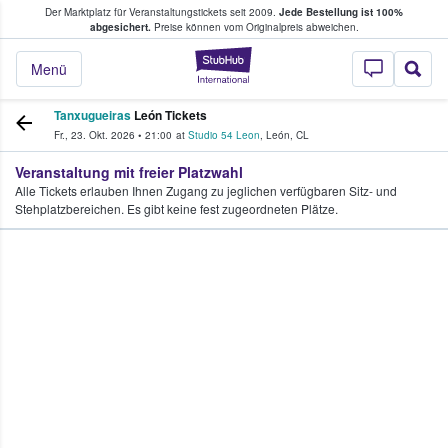
Der Marktplatz für Veranstaltungstickets seit 2009.
Jede Bestellung ist 100%
ans Tickets kaufen & verkaufen
abgesichert.
Preise können vom Originalpreis abweichen.
StubHub - Wo Fans
Menü
Tanxugueiras
León Tickets
Fr., 23. Okt. 2026
•
21:00
at
Studio 54 Leon
,
León
,
CL
Veranstaltung mit freier Platzwahl
Alle Tickets erlauben Ihnen Zugang zu jeglichen verfügbaren Sitz- und
Stehplatzbereichen. Es gibt keine fest zugeordneten Plätze.