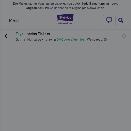
Der Marktplatz für Veranstaltungstickets seit 2009.
Jede Bestellung ist 100%
ans Tickets kaufen & verkaufen
abgesichert.
Preise können vom Originalpreis abweichen.
StubHub - Wo Fans
Menü
Tayc
London Tickets
So., 15. Nov. 2026
•
19:30
at
OVO Arena Wembley
,
Wembley
,
LND