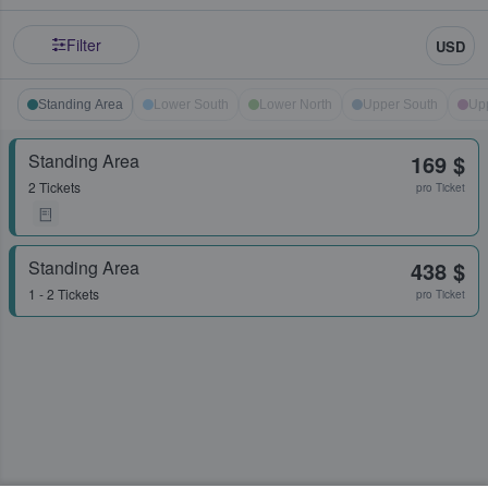
Filter
USD
Standing Area
Lower South
Lower North
Upper South
Up
Standing Area
169 $
2 Tickets
pro Ticket
Standing Area
438 $
1 - 2 Tickets
pro Ticket