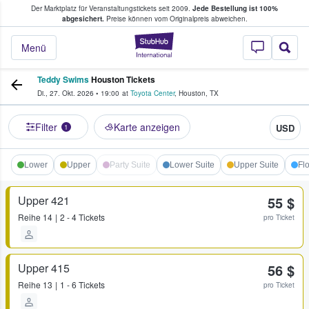
Der Marktplatz für Veranstaltungstickets seit 2009.
Jede Bestellung ist 100%
ans Tickets kaufen & verkaufen
abgesichert.
Preise können vom Originalpreis abweichen.
StubHub - Wo Fans
Menü
Teddy Swims
Houston Tickets
Di., 27. Okt. 2026
•
19:00
at
Toyota Center
,
Houston
,
TX
Filter
Karte anzeigen
USD
1
Lower
Upper
Party Suite
Lower Suite
Upper Suite
Fl
Upper 421
55 $
Reihe
14
2 - 4 Tickets
pro Ticket
Upper 415
56 $
Reihe
13
1 - 6 Tickets
pro Ticket