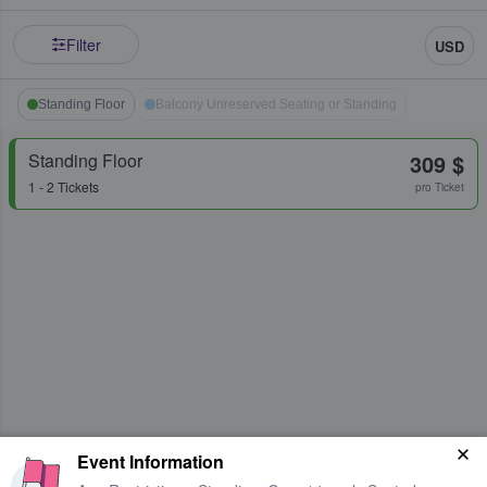
Filter
USD
Standing Floor
Balcony Unreserved Seating or Standing
Standing Floor
309 $
1 - 2 Tickets
pro Ticket
Event Information