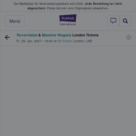
Der Marktplatz für Veranstaltungstickets seit 2009.
Jede Bestellung ist 100%
ans Tickets kaufen & verkaufen
abgesichert.
Preise können vom Originalpreis abweichen.
StubHub - Wo Fans
Menü
Terrorvision
&
Massive Wagons
London Tickets
Fr., 29. Jan. 2027
•
19:00
at
O2 Forum
,
London
,
LND