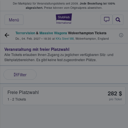
Der Marktplatz für Veranstaltungstickets seit 2009.
Jede Bestellung ist 100%
ans Tickets kaufen & verkaufen
abgesichert.
Preise können vom Originalpreis abweichen.
StubHub - Wo Fans
Menü
Terrorvision
&
Massive Wagons
Wolverhampton Tickets
Do., 04. Feb. 2027
•
18:30
at
KKs Steel Mill
,
Wolverhampton
,
England
Veranstaltung mit freier Platzwahl
Alle Tickets erlauben Ihnen Zugang zu jeglichen verfügbaren Sitz- und
Stehplatzbereichen. Es gibt keine fest zugeordneten Plätze.
Filter
Freie Platzwahl
282 $
1 - 2 Tickets
pro Ticket