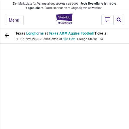
Der Marktplatz für Veranstaltungstickets seit 2009.
Jede Bestellung ist 100%
ans Tickets kaufen & verkaufen
abgesichert.
Preise können vom Originalpreis abweichen.
StubHub - Wo Fans
Menü
Texas
Longhorns
at
Texas A&M Aggies Football
Tickets
Fr., 27. Nov. 2026
•
Termin offen
at
Kyle Field
,
College Station
,
TX