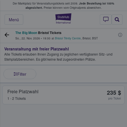
Der Marktplatz für Veranstaltungstickets seit 2009.
Jede Bestellung ist 100%
ans Tickets kaufen & verkaufen
abgesichert.
Preise können vom Originalpreis abweichen.
StubHub - Wo Fans
Menü
The Big Moon
Bristol Tickets
So., 22. Nov. 2026
•
19:00
at
Bristol Trinity Centre
,
Bristol
,
BST
Veranstaltung mit freier Platzwahl
Alle Tickets erlauben Ihnen Zugang zu jeglichen verfügbaren Sitz- und
Stehplatzbereichen. Es gibt keine fest zugeordneten Plätze.
Filter
Freie Platzwahl
235 $
1 - 2 Tickets
pro Ticket