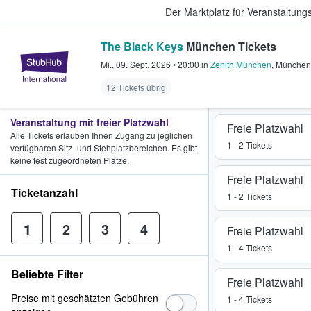
Der Marktplatz für Veranstaltungs
The Black Keys
München Tickets
StubHub - Wo Fans Tickets kauf
Mi., 09. Sept. 2026
•
20:00
in
Zenith München
,
München
12 Tickets übrig
Veranstaltung mit freier Platzwahl
Freie Platzwahl
Alle Tickets erlauben Ihnen Zugang zu jeglichen
1 - 2 Tickets
verfügbaren Sitz- und Stehplatzbereichen. Es gibt
keine fest zugeordneten Plätze.
Freie Platzwahl
Ticketanzahl
1 - 2 Tickets
1
2
3
4
Freie Platzwahl
1 - 4 Tickets
Beliebte Filter
Freie Platzwahl
Preise mit geschätzten Gebühren
1 - 4 Tickets