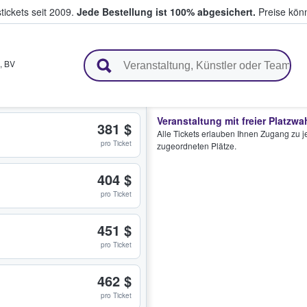
tickets seit 2009.
Jede Bestellung ist 100% abgesichert.
Preise könn
en & verkaufen
,
BV
Veranstaltung mit freier Platzwa
381 $
Alle Tickets erlauben Ihnen Zugang zu je
pro Ticket
zugeordneten Plätze.
404 $
pro Ticket
451 $
pro Ticket
462 $
pro Ticket