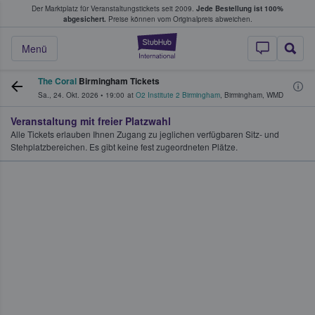
Der Marktplatz für Veranstaltungstickets seit 2009.
Jede Bestellung ist 100%
ans Tickets kaufen & verkaufen
abgesichert.
Preise können vom Originalpreis abweichen.
StubHub - Wo Fans
Menü
The Coral
Birmingham Tickets
Sa., 24. Okt. 2026
•
19:00
at
O2 Institute 2 Birmingham
,
Birmingham
,
WMD
Veranstaltung mit freier Platzwahl
Alle Tickets erlauben Ihnen Zugang zu jeglichen verfügbaren Sitz- und
Stehplatzbereichen. Es gibt keine fest zugeordneten Plätze.