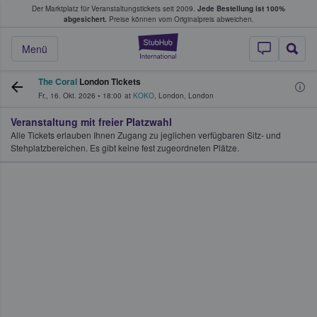
Der Marktplatz für Veranstaltungstickets seit 2009.
Jede Bestellung ist 100%
ans Tickets kaufen & verkaufen
abgesichert.
Preise können vom Originalpreis abweichen.
StubHub - Wo Fans
Menü
The Coral
London Tickets
Fr., 16. Okt. 2026
•
18:00
at
KOKO
,
London
,
London
Veranstaltung mit freier Platzwahl
Alle Tickets erlauben Ihnen Zugang zu jeglichen verfügbaren Sitz- und
Stehplatzbereichen. Es gibt keine fest zugeordneten Plätze.