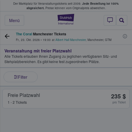
Der Marktplatz für Veranstaltungstickets seit 2009.
Jede Bestellung ist 100%
ans Tickets kaufen & verkaufen
abgesichert.
Preise können vom Originalpreis abweichen.
StubHub - Wo Fans
Menü
The Coral
Manchester Tickets
Fr., 23. Okt. 2026
•
19:00
at
Albert Hall Manchester
,
Manchester
,
GTM
Veranstaltung mit freier Platzwahl
Alle Tickets erlauben Ihnen Zugang zu jeglichen verfügbaren Sitz- und
Stehplatzbereichen. Es gibt keine fest zugeordneten Plätze.
Filter
Freie Platzwahl
235 $
1 - 2 Tickets
pro Ticket