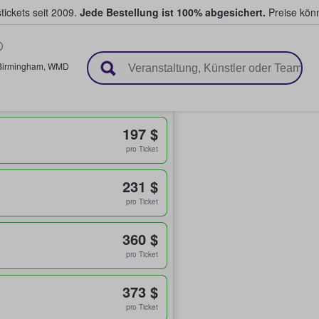
tickets seit 2009.
Jede Bestellung ist 100% abgesichert.
Preise könn
en & verkaufen
Birmingham
,
WMD
197 $
pro Ticket
231 $
pro Ticket
360 $
pro Ticket
373 $
pro Ticket