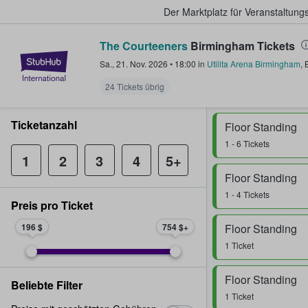
Der Marktplatz für Veranstaltungs
The Courteeners
Birmingham Tickets
StubHub - Wo Fans Tickets kauf
Sa., 21. Nov. 2026
•
18:00
in
Utilita Arena Birmingham
,
24 Tickets übrig
Ticketanzahl
Floor Standing
1 - 6 Tickets
1
2
3
4
5+
Floor Standing
1 - 4 Tickets
Preis pro Ticket
196 $
754 $
Floor Standing
1 Ticket
Floor Standing
Beliebte Filter
1 Ticket