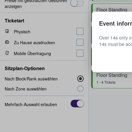
Preise mit geschätzten Gebühren
anzeigen
Floor Standing
2 Tickets
Ticketart
Event infor
Floor Standing
Physisch
Over 14s only o
2 Tickets
Zu Hause ausdrucken
14s must be ac
Floor Standing
Mobile Übertragung
1 - 4 Tickets
Sitzplan-Optionen
Floor Standing
Nach Block/Rank auswählen
1 - 4 Tickets
Nach Zone auswählen
Mehrfach-Auswahl erlauben