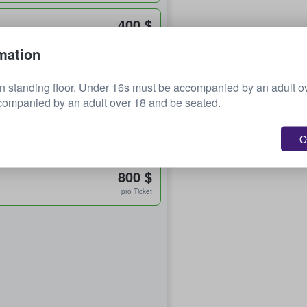
400 $
pro Ticket
mation
533 $
n standing floor. Under 16s must be accompanied by an adult o
pro Ticket
companied by an adult over 18 and be seated.
667 $
O
pro Ticket
800 $
pro Ticket