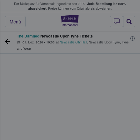
Der Marktplatz für Veranstaltungstickets seit 2009.
Jede Bestellung ist 100%
ans Tickets kaufen & verkaufen
abgesichert.
Preise können vom Originalpreis abweichen.
StubHub - Wo Fans
Menü
The Damned
Newcastle Upon Tyne Tickets
Di., 01. Dez. 2026
•
19:00
at
Newcastle City Hall
,
Newcastle Upon Tyne
,
Tyne
and Wear