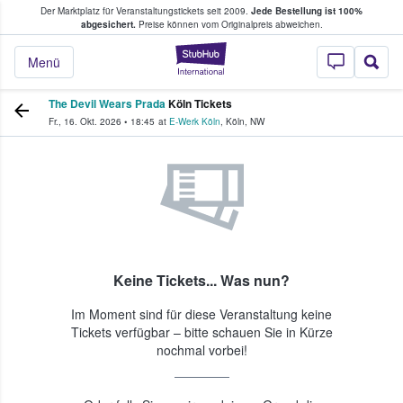
Der Marktplatz für Veranstaltungstickets seit 2009.
Jede Bestellung ist 100%
ans Tickets kaufen & verkaufen
abgesichert.
Preise können vom Originalpreis abweichen.
StubHub - Wo Fans
Menü
The Devil Wears Prada
Köln Tickets
Fr., 16. Okt. 2026
•
18:45
at
E-Werk Köln
,
Köln
,
NW
Keine Tickets... Was nun?
Im Moment sind für diese Veranstaltung keine
Tickets verfügbar – bitte schauen Sie in Kürze
nochmal vorbei!