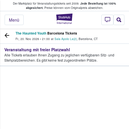
Der Marktplatz für Veranstaltungstickets seit 2009.
Jede Bestellung ist 100%
ans Tickets kaufen & verkaufen
abgesichert.
Preise können vom Originalpreis abweichen.
StubHub - Wo Fans
Menü
The Haunted Youth
Barcelona Tickets
Fr., 20. Nov. 2026
•
21:00
at
Sala Apolo La(2)
,
Barcelona
,
CT
Veranstaltung mit freier Platzwahl
Alle Tickets erlauben Ihnen Zugang zu jeglichen verfügbaren Sitz- und
Stehplatzbereichen. Es gibt keine fest zugeordneten Plätze.