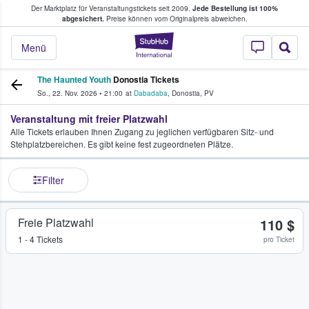
Der Marktplatz für Veranstaltungstickets seit 2009.
Jede Bestellung ist 100%
ans Tickets kaufen & verkaufen
abgesichert.
Preise können vom Originalpreis abweichen.
StubHub - Wo Fans
Menü
The Haunted Youth
Donostia Tickets
So., 22. Nov. 2026
•
21:00
at
Dabadaba
,
Donostia
,
PV
Veranstaltung mit freier Platzwahl
Alle Tickets erlauben Ihnen Zugang zu jeglichen verfügbaren Sitz- und
Stehplatzbereichen. Es gibt keine fest zugeordneten Plätze.
Filter
Freie Platzwahl
110 $
1 - 4 Tickets
pro Ticket