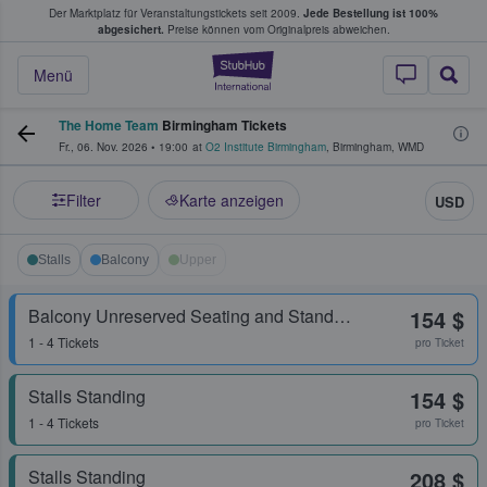
Der Marktplatz für Veranstaltungstickets seit 2009.
Jede Bestellung ist 100%
ans Tickets kaufen & verkaufen
abgesichert.
Preise können vom Originalpreis abweichen.
StubHub - Wo Fans
Menü
The Home Team
Birmingham Tickets
Fr., 06. Nov. 2026
•
19:00
at
O2 Institute Birmingham
,
Birmingham
,
WMD
Filter
Karte anzeigen
USD
Stalls
Balcony
Upper
Balcony Unreserved Seating and Standing
154 $
1 - 4 Tickets
pro Ticket
Stalls Standing
154 $
1 - 4 Tickets
pro Ticket
Stalls Standing
208 $