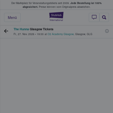
Der Marktplatz für Veranstaltungstickets seit 2009.
Jede Bestellung ist 100%
ans Tickets kaufen & verkaufen
abgesichert.
Preise können vom Originalpreis abweichen.
StubHub - Wo Fans
Menü
The Hunna
Glasgow Tickets
Fr., 27. Nov. 2026
•
19:00
at
O2 Academy Glasgow
,
Glasgow
,
GLG