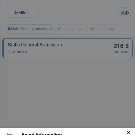
Filter
USD
Stalls General Admission
Balcony Lower
Balcony Upper
Stalls General Admission
316 $
1 - 2 Tickets
pro Ticket
Event information